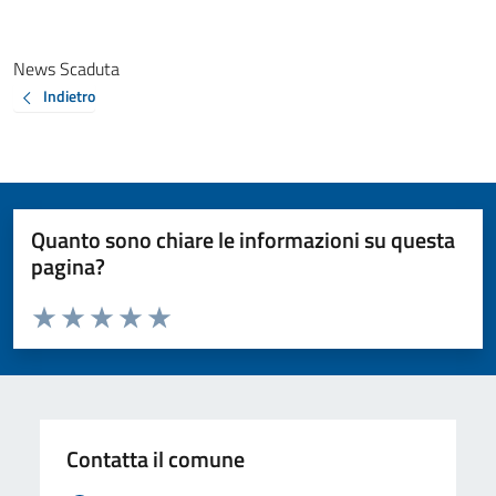
News Scaduta
Indietro
Quanto sono chiare le informazioni su questa
pagina?
Valuta da 1 a 5 stelle la pagina
Valuta 1 stelle su 5
Valuta 2 stelle su 5
Valuta 3 stelle su 5
Valuta 4 stelle su 5
Valuta 5 stelle su 5
Contatta il comune