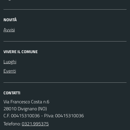
NOVITÀ
Avvisi
VIVERE IL COMUNE
Luoghi
Eventi
CONTATTI
Via Francesco Costa n.6
28010 Divignano (NO)
C.F. 00415310036 - P.Iva: 00415310036
Telefono:
0321.995375