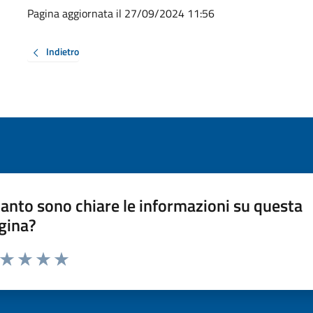
Pagina aggiornata il 27/09/2024 11:56
Indietro
anto sono chiare le informazioni su questa
gina?
a da 1 a 5 stelle la pagina
ta 1 stelle su 5
Valuta 2 stelle su 5
Valuta 3 stelle su 5
Valuta 4 stelle su 5
Valuta 5 stelle su 5