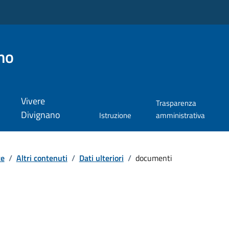
no
Vivere
Trasparenza
Divignano
Istruzione
amministrativa
te
/
Altri contenuti
/
Dati ulteriori
/
documenti