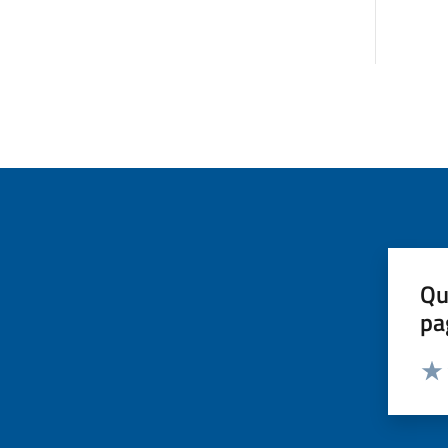
Qu
pa
Valut
Valu